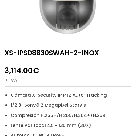
XS-IPSD8830SWAH-2-INOX
3,114.00
€
+ IVA
Cámara X-Security IP PTZ Auto-Tracking
1/2.8” Sony© 2 Megapixel Starvis
Compresión H.265+/H.265/H.264+/H.264
Lente varifocal 4.5 ~ 135 mm (30X)
Autofocus | WDR | PoE+