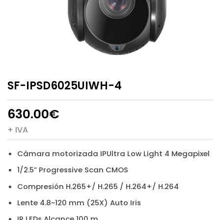
SF-IPSD6025UIWH-4
630.00
€
+ IVA
Cámara motorizada IPUltra Low Light 4 Megapixel
1/2.5” Progressive Scan CMOS
Compresión H.265+/ H.265 / H.264+/ H.264
Lente 4.8~120 mm (25X) Auto Iris
IR LEDs Alcance 100 m