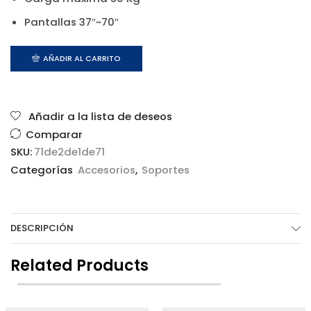
Pantallas 37″~70″
AÑADIR AL CARRITO
Añadir a la lista de deseos
Comparar
SKU:
71de2de1de71
Categorías
Accesorios
,
Soportes
DESCRIPCIÓN
Related Products