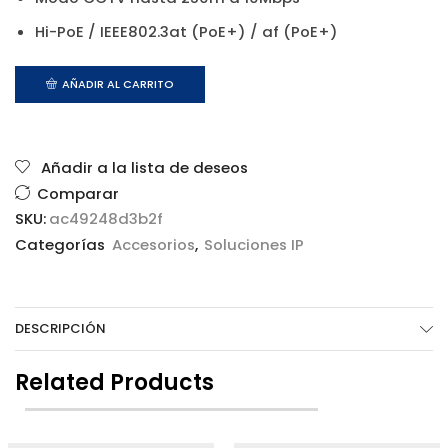
Hi-PoE / IEEE802.3at (PoE+) / af (PoE+)
AÑADIR AL CARRITO
Añadir a la lista de deseos
Comparar
SKU:
ac49248d3b2f
Categorías
Accesorios
,
Soluciones IP
DESCRIPCIÓN
Related Products