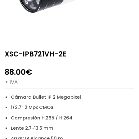
XSC-IPB721VH-2E
88.00
€
+ IVA
Cámara Bullet IP 2 Megapixel
1/2.7″ 2 Mpx CMOS
Compresión H.265 / H.264
Lente 2.7~13.5 mm
Array IR Alcance 50 m