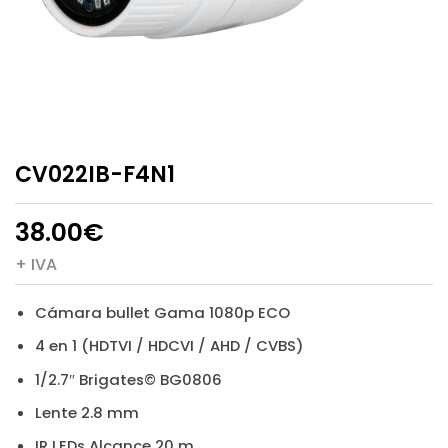
CV022IB-F4N1
38.00
€
+ IVA
Cámara bullet Gama 1080p ECO
4 en 1 (HDTVI / HDCVI / AHD / CVBS)
1/2.7″ Brigates© BG0806
Lente 2.8 mm
IR LEDs Alcance 20 m