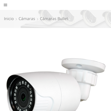
Inicio
Cámaras
Cámaras Bullet