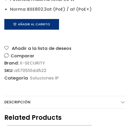
Norma IEEE802.3at (PoE) / af (PoE+)
AÑADIR AL CARRITO
Añadir a la lista de deseos
Comparar
Brand:
X-SECURITY
SKU:
a570510dd522
Categoría
Soluciones IP
DESCRIPCIÓN
Related Products