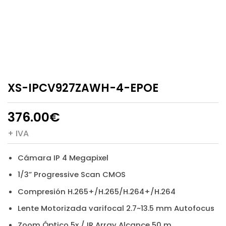
XS-IPCV927ZAWH-4-EPOE
376.00
€
+ IVA
Cámara IP 4 Megapixel
1/3” Progressive Scan CMOS
Compresión H.265+/H.265/H.264+/H.264
Lente Motorizada varifocal 2.7~13.5 mm Autofocus
Zoom Óptico 5x / IR Array Alcance 50 m