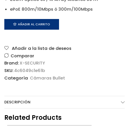
ePoE 800m/10Mbps ó 300m/100Mbps
AÑADIR AL CARRITO
Añadir a la lista de deseos
Comparar
Brand:
X-SECURITY
SKU:
4c6049c1e61b
Categoría
Cámaras Bullet
DESCRIPCIÓN
Related Products