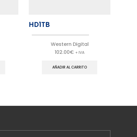
HD1TB
RAC
Western Digital
102.00
€
+ IVA
AÑADIR AL CARRITO