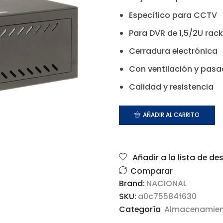
Específico para CCTV
Para DVR de 1,5/2U rack
Cerradura electrónica
Con ventilación y pasa
Calidad y resistencia
AÑADIR AL CARRITO
Añadir a la lista de de
Comparar
Brand:
NACIONAL
SKU:
a0c75584f630
Categoría
Almacenamie