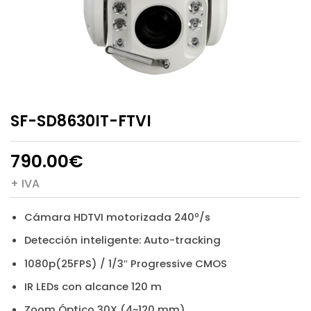
SF-SD8630IT-FTVI
790.00
€
+ IVA
Cámara HDTVI motorizada 240º/s
Detección inteligente: Auto-tracking
1080p(25FPS) / 1/3″ Progressive CMOS
IR LEDs con alcance 120 m
Zoom Óptico 30X (4~120 mm)