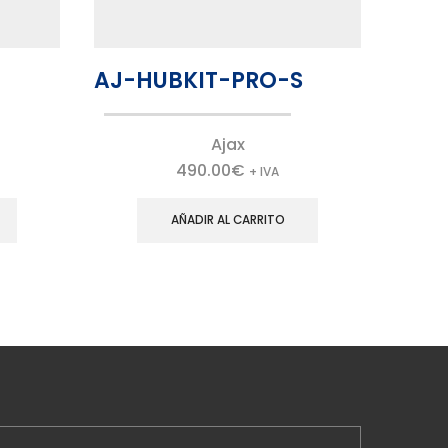
AJ-HUBKIT-PRO-S
AJ-
Ajax
490.00
€
+ IVA
AÑADIR AL CARRITO