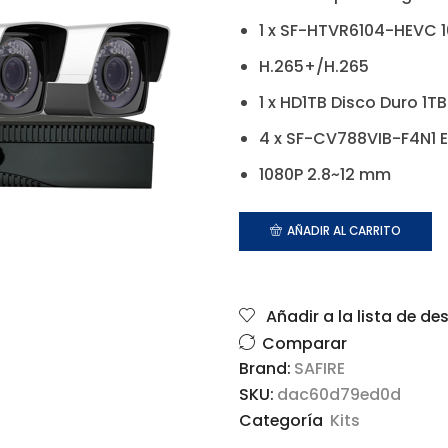
1 x SF-HTVR6104-HEVC 
H.265+/H.265
1 x HD1TB Disco Duro 1TB
4 x SF-CV788VIB-F4N1 
1080P 2.8~12 mm
AÑADIR AL CARRITO
Añadir a la lista de de
Comparar
Brand:
SAFIRE
SKU:
dac60d79ed0d
Categoría
Kits