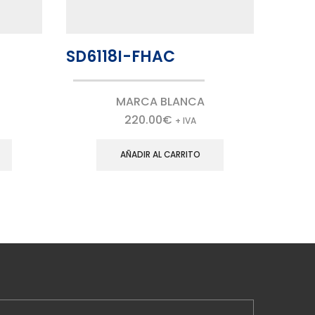
SD6118I-FHAC
SD61
MARCA BLANCA
220.00
€
+ IVA
AÑADIR AL CARRITO