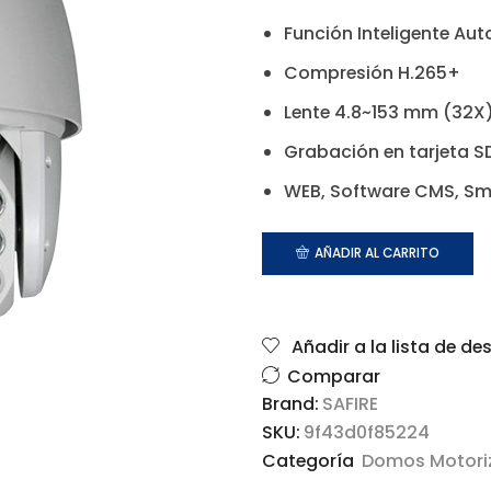
Función Inteligente Aut
Compresión H.265+
Lente 4.8~153 mm (32X) 
Grabación en tarjeta SD
WEB, Software CMS, Sm
AÑADIR AL CARRITO
Añadir a la lista de de
Comparar
Brand:
SAFIRE
SKU:
9f43d0f85224
Categoría
Domos Motori