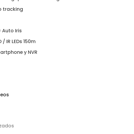
o tracking
Auto Iris
 / IR LEDs 150m
artphone y NVR
seos
zados