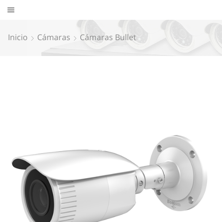
Inicio
Cámaras
Cámaras Bullet