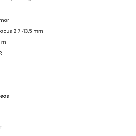
xmor
focus 2.7~13.5 mm
0 m
R
seos
t