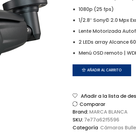
1080p (25 fps)
1/2.8″ Sony© 2.0 Mpx E
Lente Motorizada Auto
2 LEDs array Alcance 6
Menú OSD remoto | WD
AÑADIR AL CARRITO
Añadir a la lista de de
Comparar
Brand:
MARCA BLANCA
SKU:
7e77a62f5596
Categoría
Cámaras Bulle