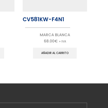
CV581KW-F4N1
CV12
MARCA BLANCA
68.00
€
+ IVA
AÑADIR AL CARRITO