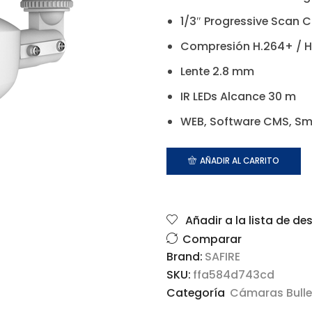
1/3″ Progressive Scan
Compresión H.264+ / H
Lente 2.8 mm
IR LEDs Alcance 30 m
WEB, Software CMS, Sm
AÑADIR AL CARRITO
Añadir a la lista de de
Comparar
Brand:
SAFIRE
SKU:
ffa584d743cd
Categoría
Cámaras Bulle