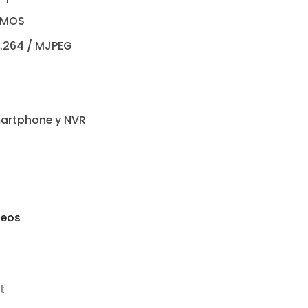
 CMOS
.264 / MJPEG
artphone y NVR
seos
t