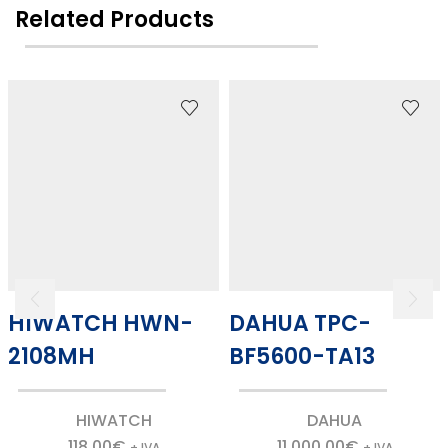
Related Products
HIWATCH HWN-
DAHUA TPC-
2108MH
BF5600-TA13
HIWATCH
DAHUA
118.00
€
11,000.00
€
+ IVA
+ IVA