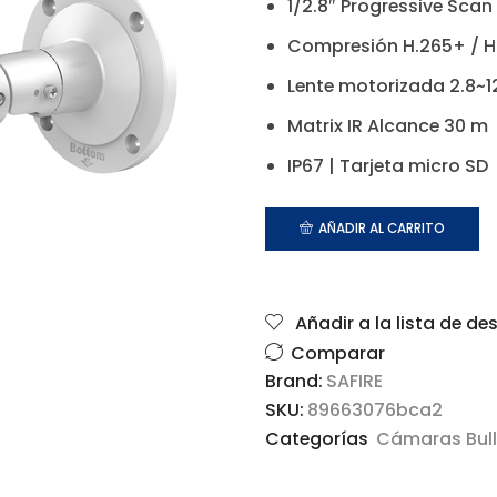
1/2.8″ Progressive Sca
Compresión H.265+ / H
Lente motorizada 2.8~
Matrix IR Alcance 30 m
IP67 | Tarjeta micro SD
AÑADIR AL CARRITO
Añadir a la lista de de
Comparar
Brand:
SAFIRE
SKU:
89663076bca2
Categorías
Cámaras Bull