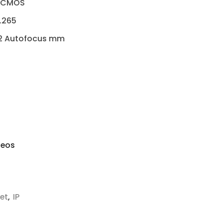
n CMOS
.265
12 Autofocus mm
seos
et
,
IP