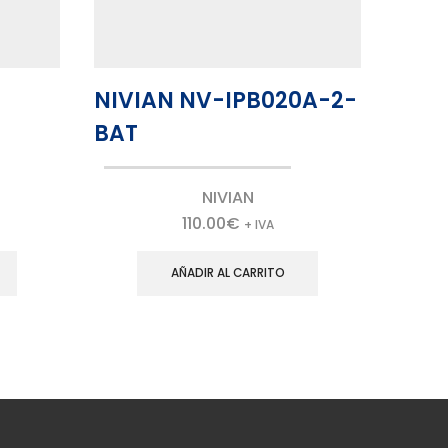
NIVIAN NV-IPB020A-2-
HIW
BAT
210
NIVIAN
110.00
€
+ IVA
AÑADIR AL CARRITO