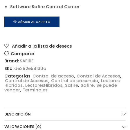
Software Safire Control Center
AÑADIR AL CARRITO
Añadir a la lista de deseos
Comparar
Brand:
SAFIRE
SKU:
de282e58130a
Categorías
Control de acceso
,
Control de Accesos
,
Control de Accesos
,
Control de presencia
,
Lectores
Hibridos
,
LectoresHibridos
,
Safire
,
Safire
,
Se puede
vender
,
Terminales
DESCRIPCIÓN
VALORACIONES (0)