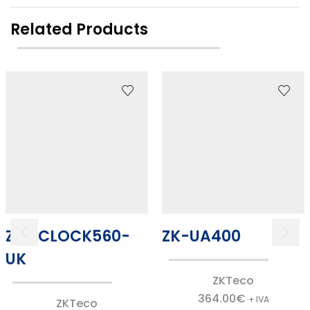
Related Products
ZK-ICLOCK560-
ZK-UA400
UK
ZKTeco
364.00
€
+ IVA
ZKTeco