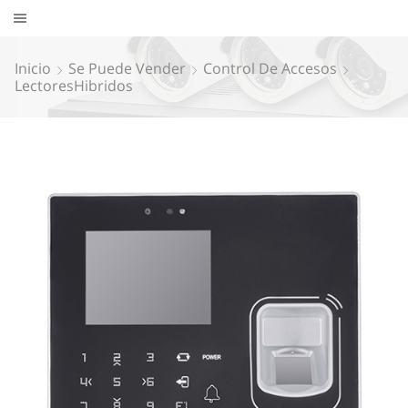
Inicio
Se Puede Vender
Control De Accesos
LectoresHibridos