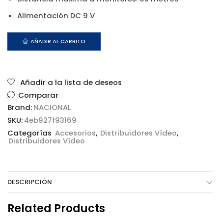
Alimentación DC 9 V
AÑADIR AL CARRITO
Añadir a la lista de deseos
Comparar
Brand:
NACIONAL
SKU:
4eb927f93169
Categorías
Accesorios
,
Distribuidores Vídeo
,
Distribuidores Vídeo
DESCRIPCIÓN
Related Products