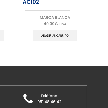
AC102
AJ-
MARCA BLANCA
40.00
€
+ IVA
AÑADIR AL CARRITO
Teléfono:
951 48 46 42