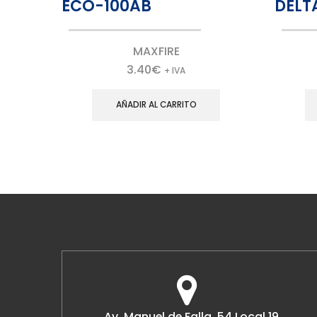
ECO-100AB
DELT
MAXFIRE
3.40
€
+ IVA
AÑADIR AL CARRITO
Av. Manuel de Falla, 54,Local 19,