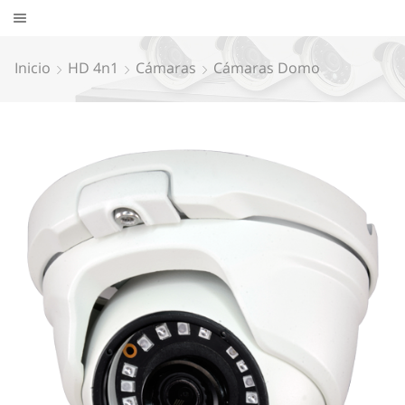
Inicio
HD 4n1
Cámaras
Cámaras Domo