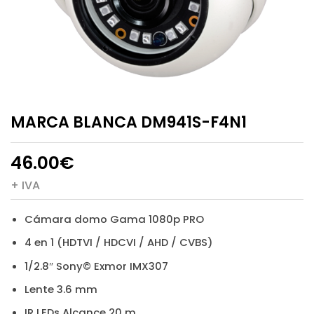
MARCA BLANCA DM941S-F4N1
46.00
€
+ IVA
Cámara domo Gama 1080p PRO
4 en 1 (HDTVI / HDCVI / AHD / CVBS)
1/2.8″ Sony© Exmor IMX307
Lente 3.6 mm
IR LEDs Alcance 20 m