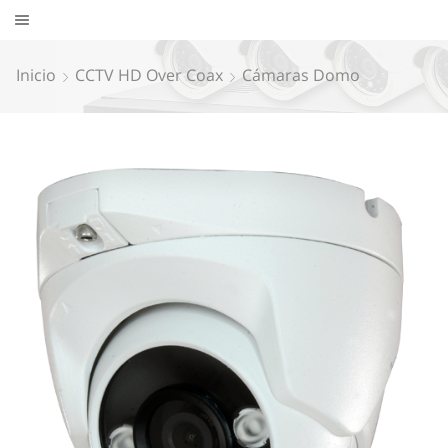
Inicio
CCTV HD Over Coax
Cámaras Domo