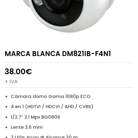
MARCA BLANCA DM821IB-F4N1
38.00
€
+ IVA
Cámara domo Gama 1080p ECO
4 en 1 (HDTVI / HDCVI / AHD / CVBS)
1/2.7″ 2.1 Mpx BG0806
Lente 3.6 mm
2 LEDs Array IR Alcance 30 m