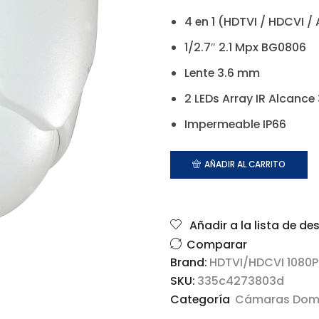
4 en 1 (HDTVI / HDCVI /
1/2.7″ 2.1 Mpx BG0806
Lente 3.6 mm
2 LEDs Array IR Alcance
Impermeable IP66
AÑADIR AL CARRITO
Añadir a la lista de de
Comparar
Brand:
HDTVI/HDCVI 1080P
SKU:
335c4273803d
Categoría
Cámaras Do