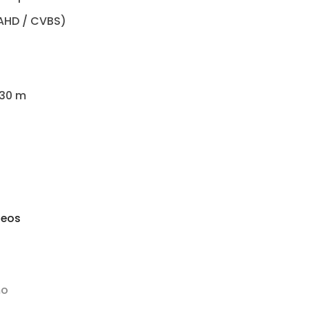
 AHD / CVBS)
 30 m
seos
mo