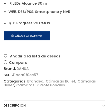
IR LEDs Alcance 30 m
WEB, DSS/PSS, Smartphone y NVR
1/3” Progressive CMOS
AÑADIR AL CARRITO
Añadir a la lista de deseos
Comparar
Brand:
DAHUA
SKU:
41aea0f0ee57
Categorías
Branded
,
Cámaras Bullet
,
Cámaras
Bullet
,
Cámaras IP Profesionales
DESCRIPCIÓN