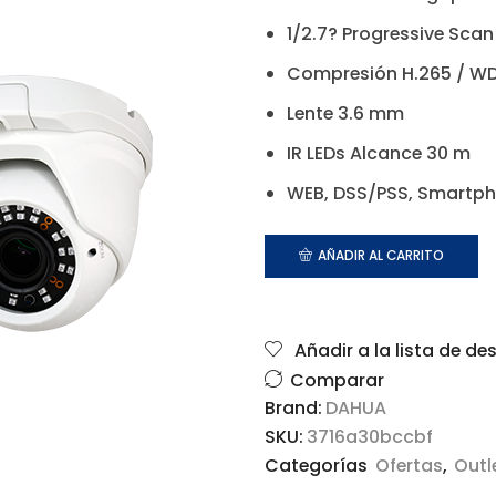
1/2.7? Progressive Sc
Compresión H.265 / WD
Lente 3.6 mm
IR LEDs Alcance 30 m
WEB, DSS/PSS, Smartph
AÑADIR AL CARRITO
Añadir a la lista de de
Comparar
Brand:
DAHUA
SKU:
3716a30bccbf
Categorías
Ofertas
,
Outl