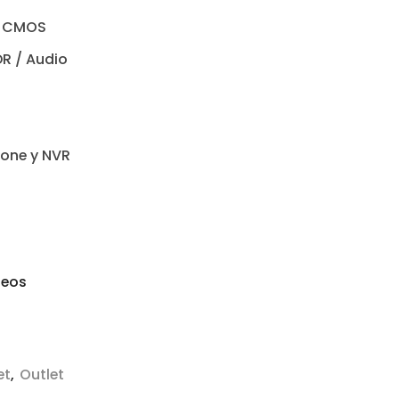
an CMOS
R / Audio
one y NVR
seos
et
,
Outlet