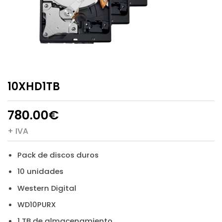
10XHD1TB
780.00
€
+ IVA
Pack de discos duros
10 unidades
Western Digital
WD10PURX
1 TB de almacenamiento