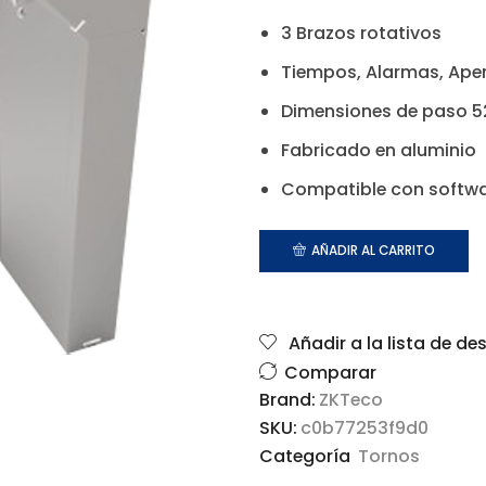
3 Brazos rotativos
Tiempos, Alarmas, Ape
Dimensiones de paso 
Fabricado en aluminio
Compatible con softw
AÑADIR AL CARRITO
Añadir a la lista de de
Comparar
Brand:
ZKTeco
SKU:
c0b77253f9d0
Categoría
Tornos