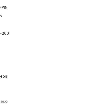
 PIN
o
-200
seos
ceso