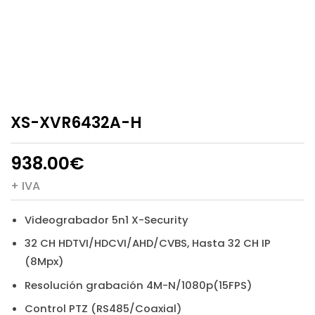
XS-XVR6432A-H
938.00
€
+ IVA
Videograbador 5n1 X-Security
32 CH HDTVI/HDCVI/AHD/CVBS, Hasta 32 CH IP
(8Mpx)
Resolución grabación 4M-N/1080p(15FPS)
Control PTZ (RS485/Coaxial)