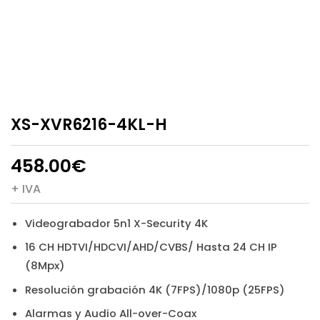
XS-XVR6216-4KL-H
458.00
€
+ IVA
Videograbador 5n1 X-Security 4K
16 CH HDTVI/HDCVI/AHD/CVBS/ Hasta 24 CH IP
(8Mpx)
Resolución grabación 4K (7FPS)/1080p (25FPS)
Alarmas y Audio All-over-Coax