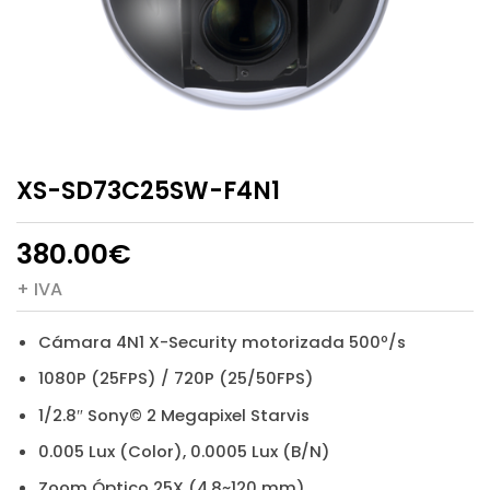
XS-SD73C25SW-F4N1
380.00
€
+ IVA
Cámara 4N1 X-Security motorizada 500º/s
1080P (25FPS) / 720P (25/50FPS)
1/2.8″ Sony© 2 Megapixel Starvis
0.005 Lux (Color), 0.0005 Lux (B/N)
Zoom Óptico 25X (4.8~120 mm)