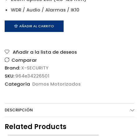
WDR / Audio / Alarmas / IK10
AÑADIR AL CARRITO
Añadir a la lista de deseos
Comparar
Brand:
X-SECURITY
SKU:
964e34226501
Categoría
Domos Motorizados
DESCRIPCIÓN
Related Products