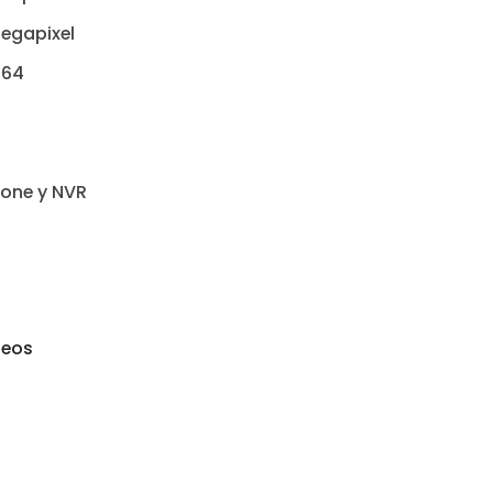
egapixel
264
+
one y NVR
seos