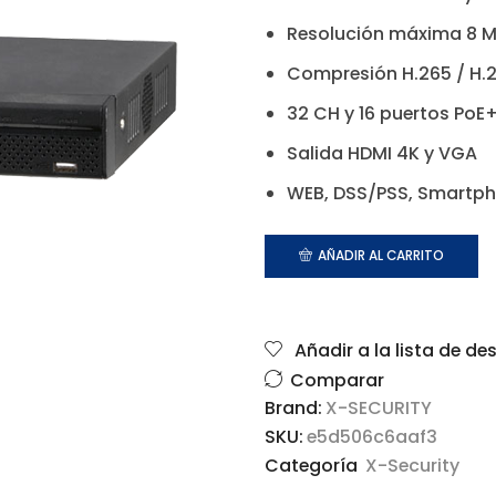
Resolución máxima 8 M
Compresión H.265 / H.
32 CH y 16 puertos PoE
Salida HDMI 4K y VGA
WEB, DSS/PSS, Smartph
AÑADIR AL CARRITO
Añadir a la lista de de
Comparar
Brand:
X-SECURITY
SKU:
e5d506c6aaf3
Categoría
X-Security