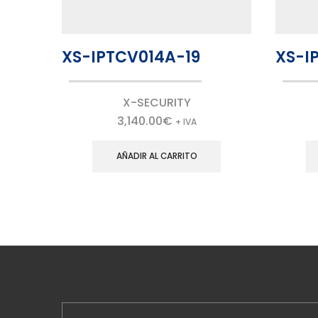
XS-IPTCV014A-19
XS-I
X-SECURITY
3,140.00
€
+ IVA
AÑADIR AL CARRITO