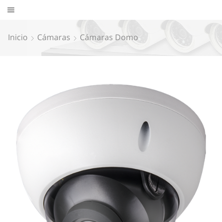
Inicio
Cámaras
Cámaras Domo