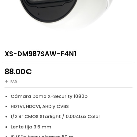
XS-DM987SAW-F4N1
88.00
€
+ IVA
Cámara Domo X-Security 1080p
HDTVI, HDCVI, AHD y CVBS
1/2.8″ CMOS Starlight / 0.004Lux Color
Lente fija 3.6 mm
IR LEDs Array alcance 50 m