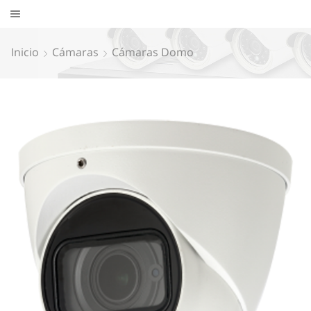
Inicio
Cámaras
Cámaras Domo