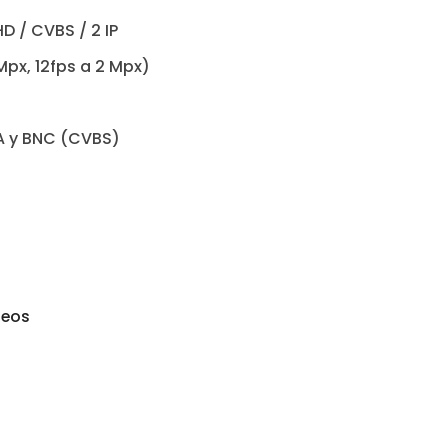
D / CVBS / 2 IP
Mpx, 12fps a 2 Mpx)
GA y BNC (CVBS)
seos