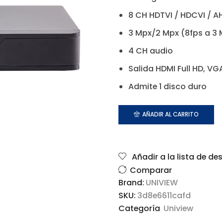
8 CH HDTVI / HDCVI / AH
3 Mpx/2 Mpx (8fps a 3 
4 CH audio
Salida HDMI Full HD, V
Admite 1 disco duro
AÑADIR AL CARRITO
Añadir a la lista de de
Comparar
Brand:
UNIVIEW
SKU:
3d8e6611cafd
Categoría
Uniview