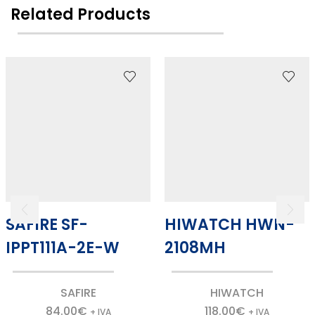
Related Products
SAFIRE SF-
HIWATCH HWN-
IPPT111A-2E-W
2108MH
SAFIRE
HIWATCH
84.00
€
118.00
€
+ IVA
+ IVA