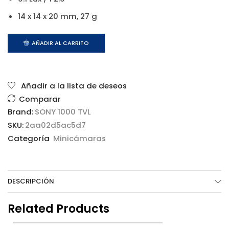
14 x 14 x 20 mm, 27 g
AÑADIR AL CARRITO
Añadir a la lista de deseos
Comparar
Brand:
SONY 1000 TVL
SKU:
2aa02d5ac5d7
Categoría
Minicámaras
DESCRIPCIÓN
Related Products