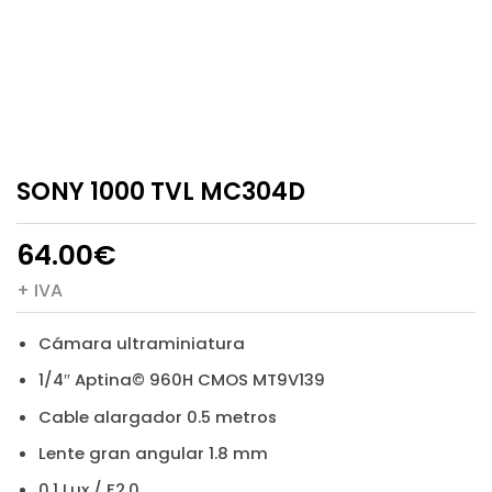
SONY 1000 TVL MC304D
64.00
€
+ IVA
Cámara ultraminiatura
1/4″ Aptina© 960H CMOS MT9V139
Cable alargador 0.5 metros
Lente gran angular 1.8 mm
0.1 Lux / F2.0