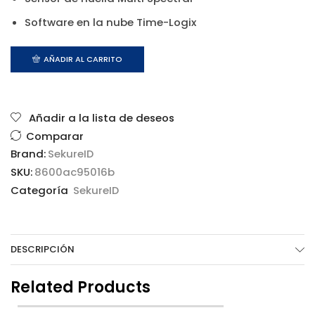
Software en la nube Time-Logix
AÑADIR AL CARRITO
Añadir a la lista de deseos
Comparar
Brand:
SekureID
SKU:
8600ac95016b
Categoría
SekureID
DESCRIPCIÓN
Related Products