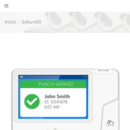
Inicio
SekureID