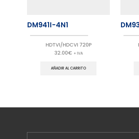
DM941I-4N1
DM93
HDTVI/HDCVI 720P
32.00
€
+ IVA
AÑADIR AL CARRITO