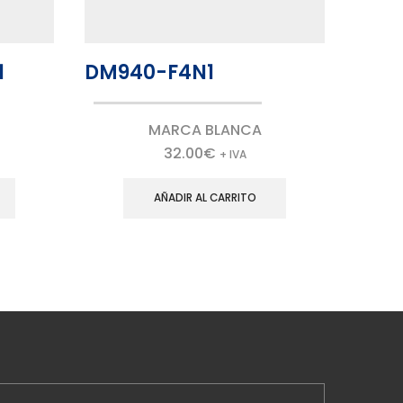
1
DM940-F4N1
DM9
MARCA BLANCA
32.00
€
+ IVA
AÑADIR AL CARRITO