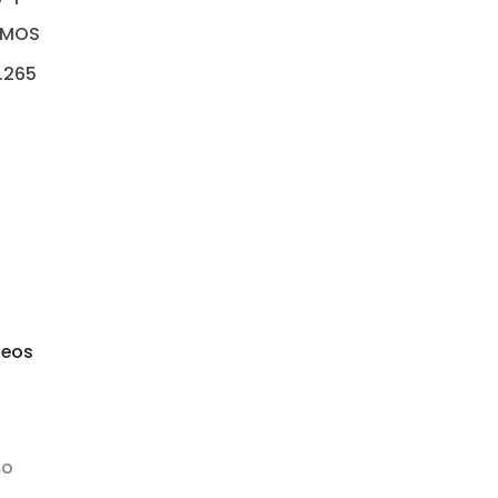
 CMOS
.265
seos
mo