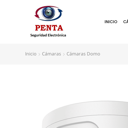
INICIO
C
Inicio
Cámaras
Cámaras Domo