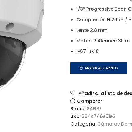
1/3″ Progressive Scan
Compresión H.265+ / H
Lente 2.8 mm
Matrix IR Alcance 30 m
IP67 | IK10
AÑADIR AL CARRITO
Añadir a la lista de de
Comparar
Brand:
SAFIRE
SKU:
384c746e51e2
Categoría
Cámaras Do