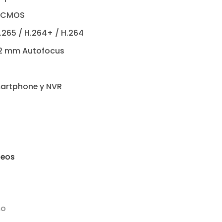
n CMOS
265 / H.264+ / H.264
12 mm Autofocus
artphone y NVR
seos
mo