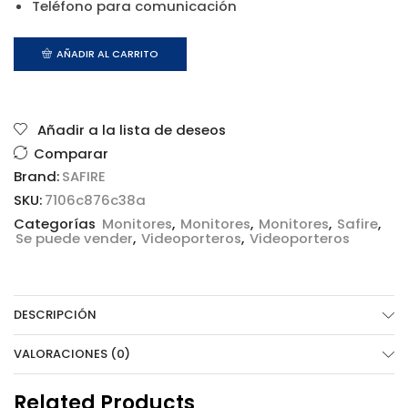
Teléfono para comunicación
AÑADIR AL CARRITO
Añadir a la lista de deseos
Comparar
Brand:
SAFIRE
SKU:
7106c876c38a
Categorías
Monitores
,
Monitores
,
Monitores
,
Safire
,
Se puede vender
,
Videoporteros
,
Videoporteros
DESCRIPCIÓN
VALORACIONES (0)
Related Products