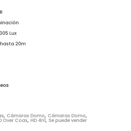
DR
minación
005 Lux
a hasta 20m
seos
as
,
Cámaras Domo
,
Cámaras Domo
,
 Over Coax
,
HD 4n1
,
Se puede vender