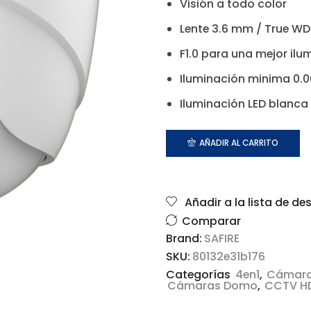
Visión a todo color
Lente 3.6 mm / True W
F1.0 para una mejor ilu
Iluminación minima 0.0
Iluminación LED blanc
AÑADIR AL CARRITO
Añadir a la lista de de
Comparar
Brand:
SAFIRE
SKU:
80132e31b176
Categorías
4en1
,
Cámar
Cámaras Domo
,
CCTV HD