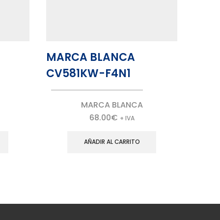
MARCA BLANCA
MAR
CV581KW-F4N1
CV0
MARCA BLANCA
68.00
€
+ IVA
AÑADIR AL CARRITO