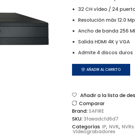
32 CH vídeo / 24 puert
Resolución máx 12.0 M
Ancho de banda 256 M
Salida HDMI 4K y VGA
Admite 4 discos duros
AÑADIR AL CARRITO
Añadir a la lista de de
Comparar
Brand:
SAFIRE
SKU:
3faeadcfd6d7
Categorías
IP
,
NVR
,
NVRs 
Videograbadores