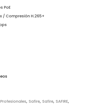
os PoE
px / Compresión H.265+
bps
seos
Profesionales
,
Safire
,
Safire
,
SAFIRE
,