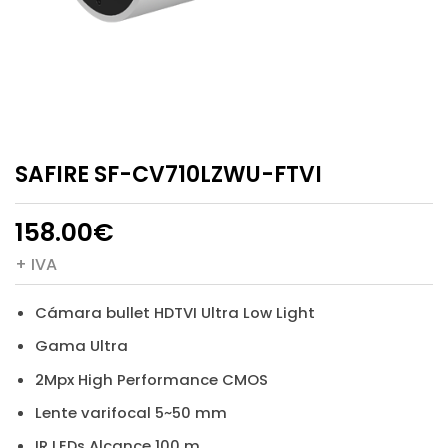
SAFIRE SF-CV710LZWU-FTVI
158.00
€
+ IVA
Cámara bullet HDTVI Ultra Low Light
Gama Ultra
2Mpx High Performance CMOS
Lente varifocal 5~50 mm
IR LEDs Alcance 100 m