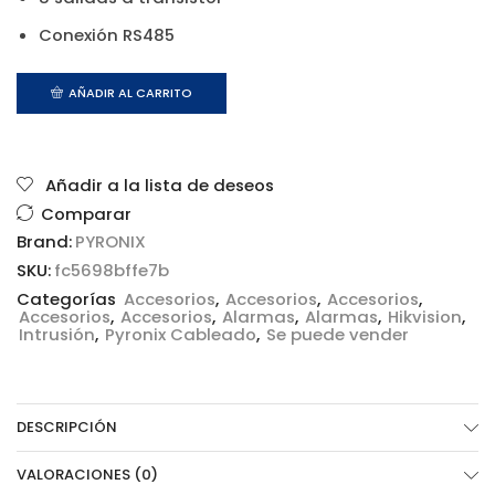
Conexión RS485
AÑADIR AL CARRITO
Añadir a la lista de deseos
Comparar
Brand:
PYRONIX
SKU:
fc5698bffe7b
Categorías
Accesorios
,
Accesorios
,
Accesorios
,
Accesorios
,
Accesorios
,
Alarmas
,
Alarmas
,
Hikvision
,
Intrusión
,
Pyronix Cableado
,
Se puede vender
DESCRIPCIÓN
VALORACIONES (0)