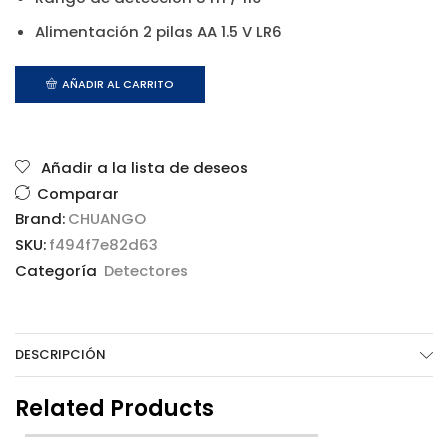
Alimentación 2 pilas AA 1.5 V LR6
AÑADIR AL CARRITO
Añadir a la lista de deseos
Comparar
Brand:
CHUANGO
SKU:
f494f7e82d63
Categoría
Detectores
DESCRIPCIÓN
Related Products