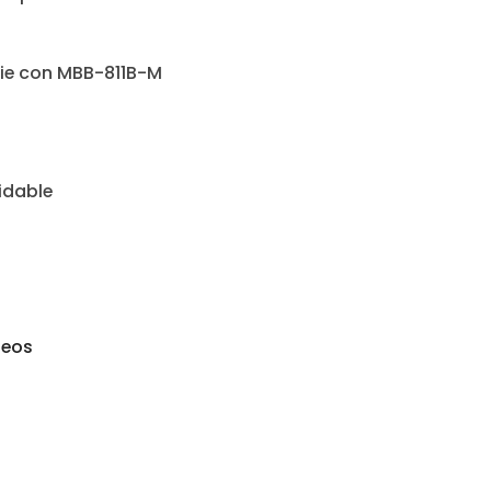
ie con MBB-811B-M
idable
seos