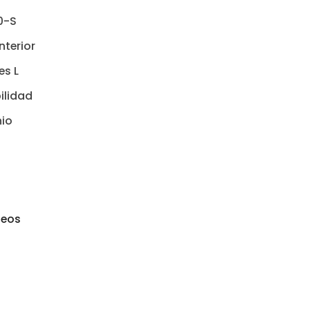
0-S
nterior
es L
ilidad
nio
seos