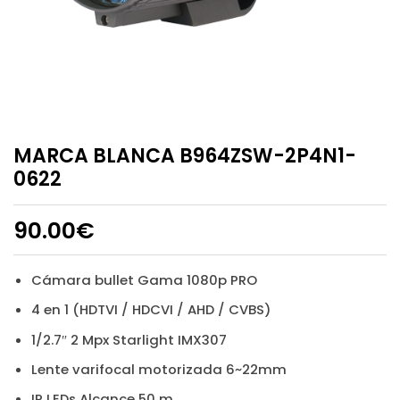
MARCA BLANCA B964ZSW-2P4N1-
0622
90.00
€
Cámara bullet Gama 1080p PRO
4 en 1 (HDTVI / HDCVI / AHD / CVBS)
1/2.7″ 2 Mpx Starlight IMX307
Lente varifocal motorizada 6~22mm
IR LEDs Alcance 50 m