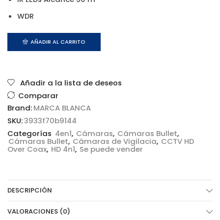
WDR
AÑADIR AL CARRITO
Añadir a la lista de deseos
Comparar
Brand:
MARCA BLANCA
SKU:
3933f70b9144
Categorías
4en1
,
Cámaras
,
Cámaras Bullet
,
Cámaras Bullet
,
Cámaras de Vigilacia
,
CCTV HD
Over Coax
,
HD 4n1
,
Se puede vender
DESCRIPCIÓN
VALORACIONES (0)