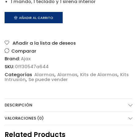
1 mando, 1 teclado y 1 sirena interior
AÑADIR AL CARRITO
Añadir a la lista de deseos
Comparar
Brand:
Ajax
SKU:
0ff30547a644
Categorías
Alarmas
,
Alarmas
,
Kits de Alarmas
,
Kits
Intrusión
,
Se puede vender
DESCRIPCIÓN
VALORACIONES (0)
Related Products